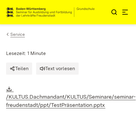
Zum Inhalt springen
Link zur Startseite
Service
Lesezeit: 1 Minute
Teilen
Text vorlesen
Download:
/KULTUS.Dachmandant/KULTUS/Seminare/seminar-
(Öffnet in n
freudenstadt/ppt/TestPräsentation.pptx