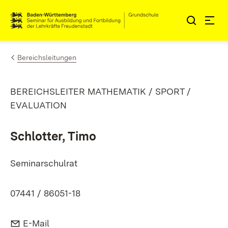
Zum Inhalt springen
Link zur Startseite
Bereichsleitungen
BEREICHSLEITER MATHEMATIK / SPORT /
EVALUATION
Schlotter, Timo
Seminarschulrat
07441 / 86051-18
E-Mail:
(Öffnet in neuem Fenster)
E-Mail