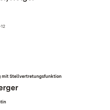
-12
t in neuem Fenster)
 mit Stellvertretungsfunktion
erger
tin