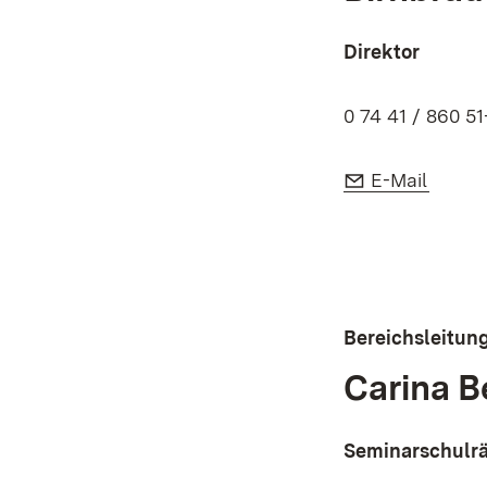
Direktor
0 74 41 / 860 51
E-Mail:
(Öffne
E-Mail
Bereichsleitung
Carina B
Seminarschulrä