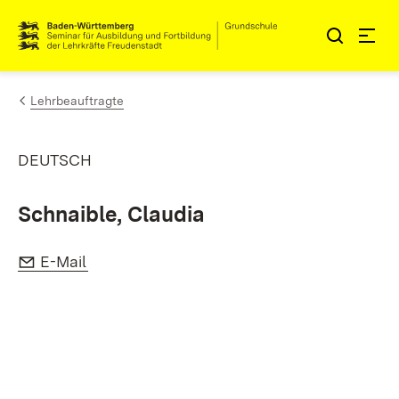
Zum Inhalt springen
Link zur Startseite
Lehrbeauftragte
DEUTSCH
Schnaible, Claudia
E-Mail:
(Öffnet in neuem Fenster)
E-Mail