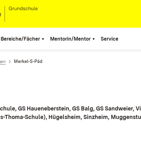
Bereiche/Fächer
Mentorin/Mentor
Service
gen
Merkel-S-Päd
chule, GS Haueneberstein, GS Balg, GS Sandweier, V
ns-Thoma-Schule), Hügelsheim, Sinzheim, Muggenst