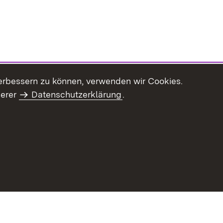
erbessern zu können, verwenden wir Cookies.
serer
Datenschutzerklärung
.
haltsübersicht
Kontakt
Impressum
Datenschutz
Benut