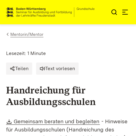
Zum Inhalt springen
Link zur Startseite
Mentorin/Mentor
Lesezeit: 1 Minute
Teilen
Text vorlesen
Handreichung für
Ausbildungsschulen
Download:
(Öffnet in neu
Gemeinsam beraten und begleiten
- Hinweise
für Ausbildungsschulen (Handreichung des